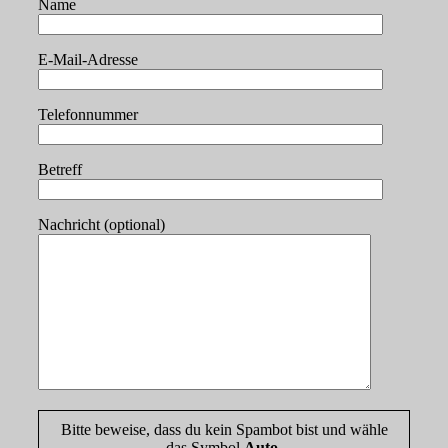
Name
E-Mail-Adresse
Telefonnummer
Betreff
Nachricht (optional)
Bitte beweise, dass du kein Spambot bist und wähle
das Symbol
Auto
.